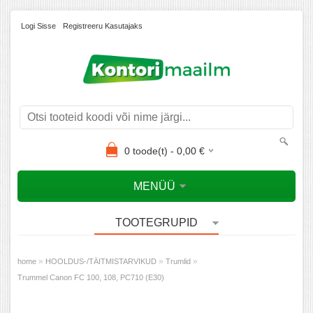
Logi Sisse
Registreeru Kasutajaks
0
toode(t) -
0,00
€
MENÜÜ
TOOTEGRUPID
»
»
»
home
HOOLDUS-/TÄITMISTARVIKUD
Trumlid
Trummel Canon FC 100, 108, PC710 (E30)