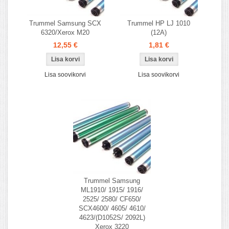
Trummel Samsung SCX
Trummel HP LJ 1010
6320/Xerox M20
(12A)
12,55 €
1,81 €
Lisa soovikorvi
Lisa soovikorvi
Trummel Samsung
ML1910/ 1915/ 1916/
2525/ 2580/ CF650/
SCX4600/ 4605/ 4610/
4623/(D1052S/ 2092L)
Xerox 3220