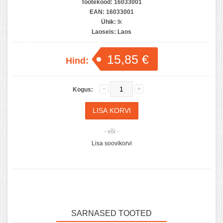
Tootekood:
16033001
EAN:
16033001
Ühik:
tk
Laoseis:
Laos
15,85 €
Hind:
Kogus:
- või -
Lisa soovikorvi
SARNASED TOOTED