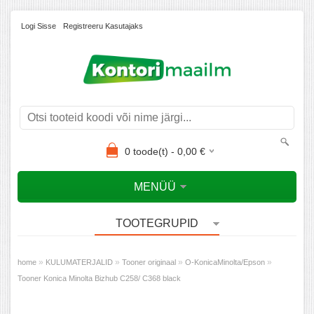
Logi Sisse
Registreeru Kasutajaks
0
toode(t) -
0,00
€
MENÜÜ
TOOTEGRUPID
»
»
»
»
home
KULUMATERJALID
Tooner originaal
O-KonicaMinolta/Epson
Tooner Konica Minolta Bizhub C258/ C368 black