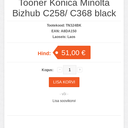
Tooner Konica Minolta
Bizhub C258/ C368 black
Tootekood:
TN324BK
EAN:
A8DA150
Laoseis:
Laos
51,00 €
Hind:
Kogus:
- või -
Lisa soovikorvi