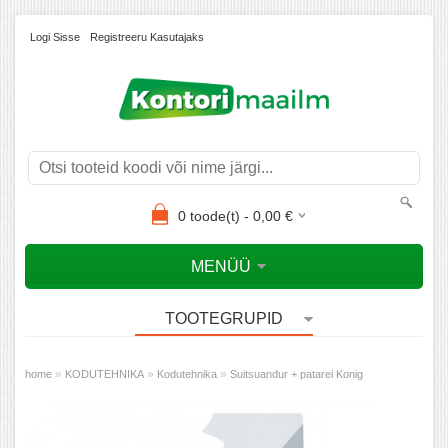
Logi Sisse
Registreeru Kasutajaks
0
toode(t) -
0,00
€
MENÜÜ
TOOTEGRUPID
»
»
»
home
KODUTEHNIKA
Kodutehnika
Suitsuandur + patarei Konig