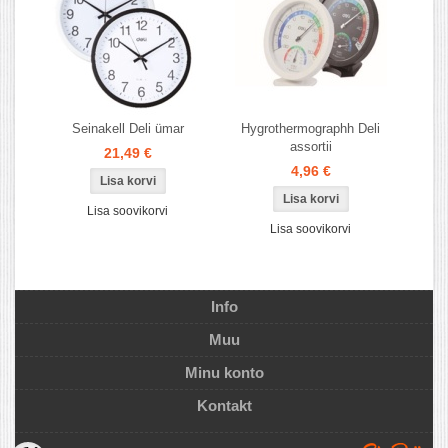
Seinakell Deli ümar
Hygrothermographh Deli
assortii
21,49 €
4,96 €
Lisa soovikorvi
Lisa soovikorvi
Info
Muu
Minu konto
Kontakt