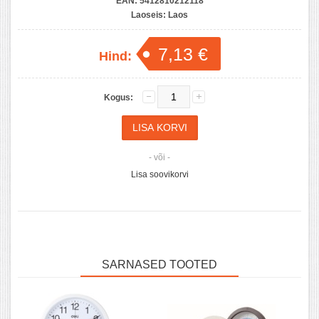
EAN:
5412810212118
Laoseis:
Laos
7,13 €
Hind:
Kogus:
- või -
Lisa soovikorvi
SARNASED TOOTED