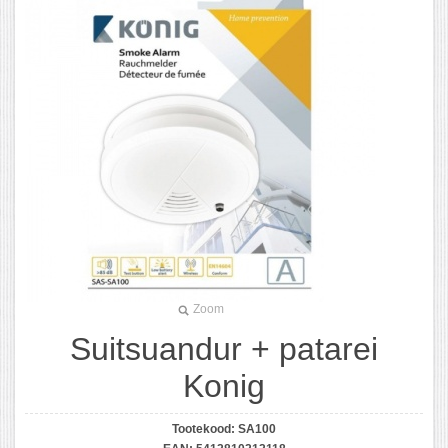
Zoom
Suitsuandur + patarei
Konig
Tootekood:
SA100