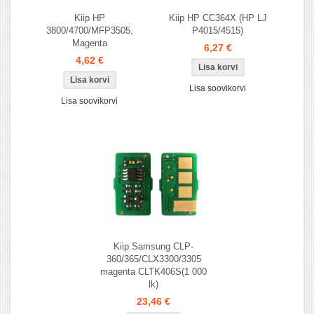
Kiip HP
Kiip HP CC364X (HP LJ
3800/4700/MFP3505,
P4015/4515)
Magenta
6,27 €
4,62 €
Lisa soovikorvi
Lisa soovikorvi
Kiip Samsung CLP-
360/365/CLX3300/3305
magenta CLTK406S(1 000
lk)
23,46 €