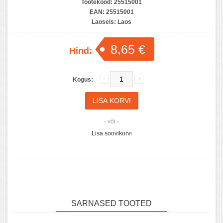
Tootekood:
25515001
EAN:
25515001
Laoseis:
Laos
8,65 €
Hind:
Kogus:
- või -
Lisa soovikorvi
SARNASED TOOTED