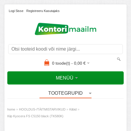
Logi Sisse
Registreeru Kasutajaks
0
toode(t) -
0,00
€
MENÜÜ
TOOTEGRUPID
»
»
»
home
HOOLDUS-/TÄITMISTARVIKUD
Kiibid
Kiip Kyocera FS C5150 black (TK580K)