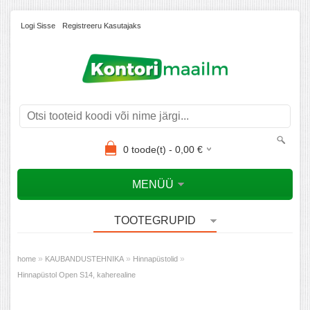
Logi Sisse
Registreeru Kasutajaks
0
toode(t) -
0,00
€
MENÜÜ
TOOTEGRUPID
»
»
»
home
KAUBANDUSTEHNIKA
Hinnapüstolid
Hinnapüstol Open S14, kaherealine