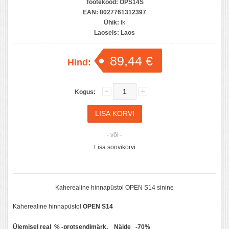
Tootekood:
OPS14S
EAN:
8027761312397
Ühik:
tk
Laoseis:
Laos
89,44 €
Hind:
Kogus:
- või -
Lisa soovikorvi
Kaherealine hinnapüstol OPEN S14 sinine
Kaherealine hinnapüstol
OPEN S14
Ülemisel real % -protsendimärk. Näide -70%