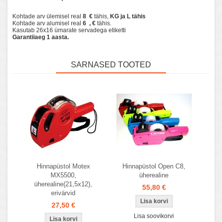
Kohtade arv ülemisel real
8
€
tähis,
KG ja L tähis
Kohtade arv alumisel real
6
,
€
tähis.
Kasutab 26x16 ümarate servadega etiketti
Garantiiaeg 1 aasta.
SARNASED TOOTED
Hinnapüstol Motex
Hinnapüstol Open C8,
MX5500,
üherealine
üherealine(21,5x12),
55,80 €
erivärvid
27,50 €
Lisa soovikorvi