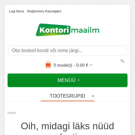
Logi Sisse
Registreeru Kasutajaks
0
toode(t) -
0,00
€
MENÜÜ
TOOTEGRUPID
home
Oih, midagi läks nüüd